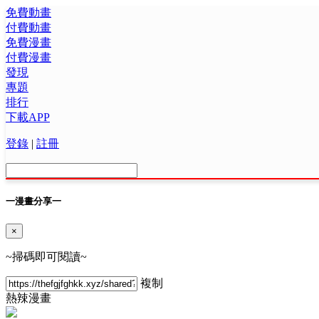
免費動畫
付費動畫
免費漫畫
付費漫畫
發現
專題
排行
下載APP
登錄
|
註冊
一
漫畫分享
一
×
~掃碼即可閱讀~
複制
熱
辣漫畫