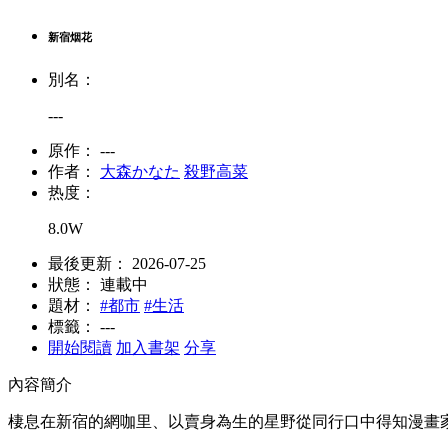
新宿烟花
別名：
---
原作：
---
作者：
大森かなた
殺野高菜
热度：
8.0W
最後更新：
2026-07-25
狀態：
連載中
題材：
#都市
#生活
標籤：
---
開始閱讀
加入書架
分享
內容簡介
棲息在新宿的網咖里、以賣身為生的星野從同行口中得知漫畫