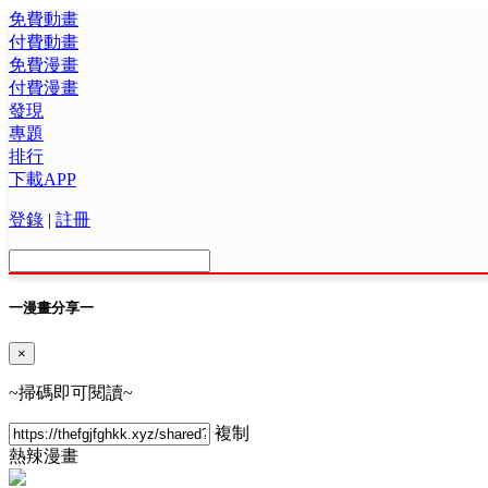
免費動畫
付費動畫
免費漫畫
付費漫畫
發現
專題
排行
下載APP
登錄
|
註冊
一
漫畫分享
一
×
~掃碼即可閱讀~
複制
熱
辣漫畫