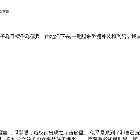
活下去
子為目標作為傭兵自由地活下去,一觉醒来坐拥神装和飞船，我
畫 ，睜開眼，就突然出現在宇宙船里。 似乎是來到了和自己沉
是這麼想，身無分文的美少女突然住了進來—。 停產游戲和異世界一