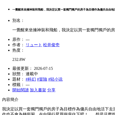
一覺醒來坐擁神裝和飛船，我決定以買一套獨門獨戶的房子為目標作為傭兵自由地
別名：
一覺醒來坐擁神裝和飛船，我決定以買一套獨門獨戶的房
原作：
---
作者：
リュート
松井俊壱
热度：
232.8W
最後更新：
2026-07-15
狀態：
連載中
題材：
#科幻
#冒險
#轻小说
標籤：
---
開始閱讀
加入書架
分享
內容簡介
我決定以買一套獨門獨戶的房子為目標作為傭兵自由地活下去漫
作也不會為錢所困，在向陽行星買個房住下吧！ ......想